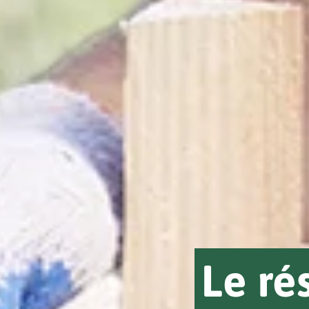
Le ré