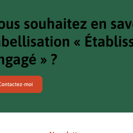
ous souhaitez en savo
abellisation « Établi
ngagé » ?
Contactez-moi