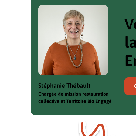
V
l
E
Stéphanie Thébault
Chargée de mission restauration
collective et Territoire Bio Engagé