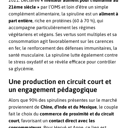
2021. Déclarée
« meilleur aliment pour l’humanité au
21ème siècle
»
par l’OMS et loin d’être un simple
complément alimentaire, la spiruline est un
aliment à
part entière
, riche en protéines (60 à 70 %), qui
accompagne particulièrement les régimes
végétariens et végans. Ses vertus sont multiples et sa
consommation agit favorablement sur les carences
en fer, le renforcement des défenses immunitaires, la
santé musculaire. La spiruline lutte également contre
le stress oxydatif et se révèle efficace pour contrôler
sa glycémie.
Une production en circuit court et
un engagement pédagogique
Alors que 90% des spirulines présentes sur le marché
proviennent de
Chine, d’Inde et du Mexique
, le couple
fait le choix du
commerce de proximité et du circuit
court
, favorisant un
contact direct avec les
consommateurs
. Pour Hervé et Anne, ce lien est